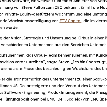
us Software, ein weltweit führender Anbieter von Softw
nnung von Steve Fulton zum CEO bekannt. Er tritt die Na
n Private-Equity-gestütztem Wachstum und eine umfangr
tende Wachstumsbeteiligung von
FTV Capital
, die im vier
en wurde.
ung der Vision, Strategie und Umsetzung bei Orbus in einer 
ei verschiedenen Unternehmen aus den Bereichen Unterneh
it aufzunehmen, das Orbus-Team kennenzulernen, mit Kunde
vision voranzutreiben“, sagte Steve. „Ich bin überzeugt,
r die nächste Phase des beschleunigten Wachstums des U
 er die Transformation des Unternehmens zu einer SaaS-bas
lionen US-Dollar steigerte und den Verkauf des Unternehm
 das Software-Engineering, Produktmanagement, die Preis
 Führungspositionen bei EMC, Dell, Scaleio (von EMC ü