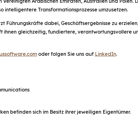
n Vereinigten Arabischen Emiraten, Australien und Polen.
so intelligentere Transformationsprozesse umzusetzen.
tzt Führungskräfte dabei, Geschäftsergebnisse zu erzielen
lft ihnen gleichzeitig, fundiertere, verantwortungsvoller
ussoftware.com
oder folgen Sie uns auf
LinkedIn
.
ommunications
 befinden sich im Besitz ihrer jeweiligen Eigentümer.