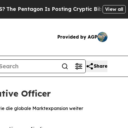
Pentagon Is Posting Cryptic Biblical Messages o
View all
Provided by AGP
Share
tive Officer
wie die globale Marktexpansion weiter