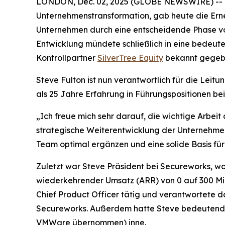
LONDON, Dec. 02, 2025 (GLOBE NEWSWIRE) -- Orb
Unternehmenstransformation, gab heute die Erne
Unternehmen durch eine entscheidende Phase vo
Entwicklung mündete schließlich in eine bedeu
Kontrollpartner
SilverTree Equity
bekannt gegeb
Steve Fulton ist nun verantwortlich für die Leit
als 25 Jahre Erfahrung in Führungspositionen b
„Ich freue mich sehr darauf, die wichtige Arbe
strategische Weiterentwicklung der Unternehmens
Team optimal ergänzen und eine solide Basis fü
Zuletzt war Steve Präsident bei Secureworks, wo
wiederkehrender Umsatz (ARR) von 0 auf 300 Mil
Chief Product Officer tätig und verantwortete
Secureworks. Außerdem hatte Steve bedeutende
VMWare übernommen) inne.