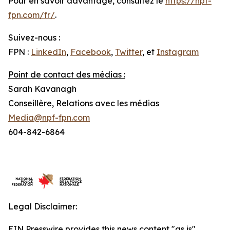
Pour en savoir davantage, consultez le
https://npf-
fpn.com/fr/
.
Suivez-nous :
FPN :
LinkedIn
,
Facebook
,
Twitter
, et
Instagram
Point de contact des médias :
Sarah Kavanagh
Conseillère, Relations avec les médias
Media@npf-fpn.com
604-842-6864
Legal Disclaimer:
EIN Presswire provides this news content "as is"